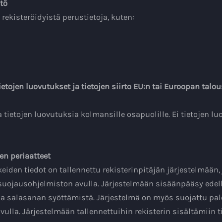
ltö
 rekisteröidyistä perustietoja, kuten:
tojen luovutukset ja tietojen siirto EU:n tai Euroopan talo
ietojen luovutuksia kolmansille osapuolille. Ei tietojen lu
en periaatteet
iden tiedot on tallennettu rekisterinpitäjän järjestelmään,
suojausohjelmiston avulla. Järjestelmään sisäänpääsy edel
ja salasanan syöttämistä. Järjestelmä on myös suojattu pa
vulla. Järjestelmään tallennettuihin rekisterin sisältämiin t