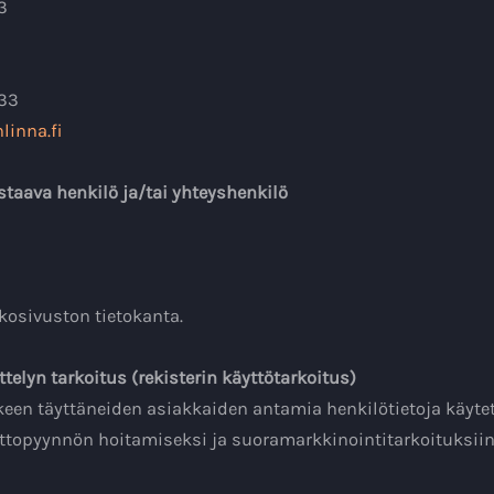
3
333
linna.fi
staava henkilö ja/tai yhteyshenkilö
kosivuston tietokanta.
ttelyn tarkoitus (rekisterin käyttötarkoitus)
een täyttäneiden asiakkaiden antamia henkilötietoja käyt
topyynnön hoitamiseksi ja suoramarkkinointitarkoituksiin