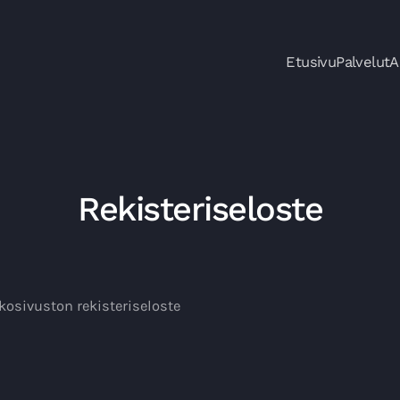
Etusivu
Palvelut
A
Rekisteriseloste
kosivuston rekisteriseloste