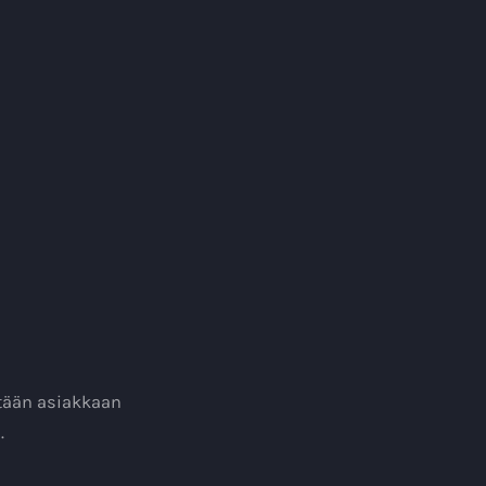
etään asiakkaan
.