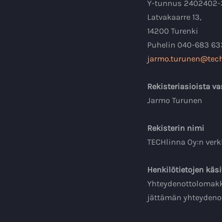
Y-tunnus 2402402-
Latvakaarre 13,
14200 Turenki
Puhelin 040-683 6
jarmo.turunen@tech
Rekisteriasioista va
Jarmo Turunen
Rekisterin nimi
TECHlinna Oy:n verk
Henkilötietojen käsi
Yhteydenottolomakk
jättämän yhteydenot