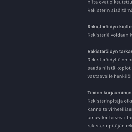
niitä ovat oikeutett
Rekisterin sisältämät
Rekisteröidyn kielt
Rekisteriä voidaan
Rekisteröidyn tarka
Rekisteröidyllä on o
saada niistä kopiot.
vastaavalle henkilöl
Tiedon korjaaminen
Rekisterinpitäjä oik
kannalta virheellis
oma-aloitteisesti ta
rekisterinpitäjän re