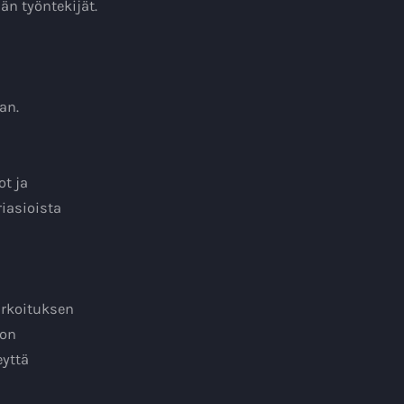
än työntekijät.
an.
ot ja
riasioista
tarkoituksen
don
eyttä