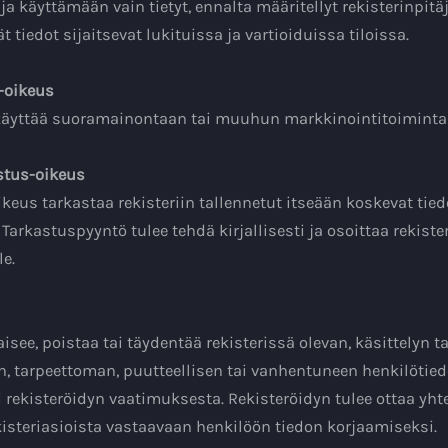
uja käyttämään vain tietyt, ennalta määritellyt rekisterinpitäj
 tiedot sijaitsevat lukituissa ja vartioiduissa tiloissa.
o-oikeus
 käyttää suoramainontaan tai muuhun markkinointitoiminta
stus-oikeus
ikeus tarkastaa rekisteriin tallennetut itseään koskevat tied
 Tarkastuspyyntö tulee tehdä kirjallisesti ja osoittaa rekiste
le.
aisee, poistaa tai täydentää rekisterissä olevan, käsittelyn 
en, tarpeettoman, puutteellisen tai vanhentuneen henkilötie
i rekisteröidyn vaatimuksesta. Rekisteröidyn tulee ottaa yht
kisteriasioista vastaavaan henkilöön tiedon korjaamiseksi.