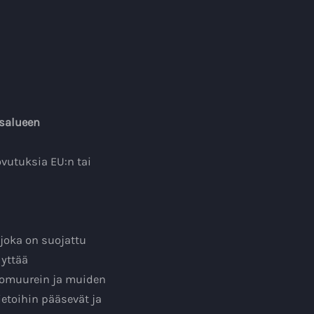
usalueen
ovutuksia EU:n tai
 joka on suojattu
lyttää
lomuurein ja muiden
ietoihin pääsevät ja