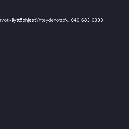
040 683 6333
rvot
Käyttöohjeet
Yhteydenotto