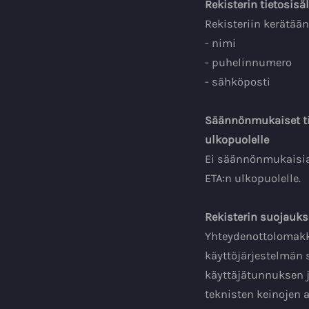
Rekisterin tietosisä
Rekisteriin kerätään
- nimi
- puhelinnumero
- sähköposti
Säännönmukaiset tie
ulkopuolelle
Ei säännönmukaisia t
ETA:n ulkopuolelle.
Rekisterin suojauks
Yhteydenottolomakke
käyttöjärjestelmän 
käyttäjätunnuksen 
teknisten keinojen a